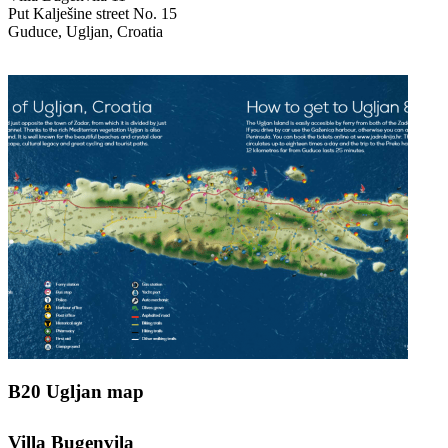
Put Kalješine street No. 15
Guduce, Ugljan, Croatia
B20 Ugljan map
Villa Bugenvila